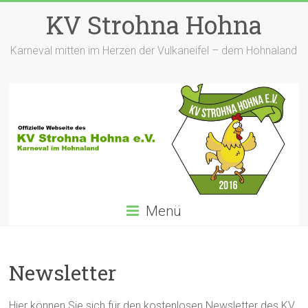
Zum
KV Strohna Hohna
Inhalt
springen
Karneval mitten im Herzen der Vulkaneifel – dem Hohnaland
Menü
Newsletter
Hier können Sie sich für den kostenlosen Newsletter des KV