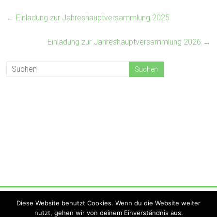
←
Einladung zur Jahreshauptversammlung 2025
Einladung zur Jahreshauptversammlung 2026
→
Copyright © 2026
KV Strohna Hohna
. Alle Rechte vorbehalten.
Diese Website benutzt Cookies. Wenn du die Website weiter
Theme:
Accelerate
von ThemeGrill. Präsentiert von
WordPress
.
nutzt, gehen wir von deinem Einverständnis aus.