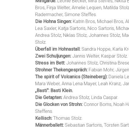
Minigarde:
Leonie Becker, Mira Steffes, Nikita 
Bros, Finja Welter, Amelie Lequen, Matilda Stolz
Radermacher, Simone Steffes.
Die Hohna Singen:
Katrin Bros, Michael Bros, Al
Lea Saxler, Katja Sartoris, Nico Sartoris, Mich
Andrea Stolz, Niklas Stolz, Johannes Stolz, Ma
Stolz.
Überfall im Hohnastall:
Sandra Hoppe, Karla Krö
Zwei Schuljungen:
Jannis Welter, Kaspar Stolz.
Stress im Bett:
Johannes Stolz, Christina Brese
Strohner Thekengespräch:
Fabian Mohr, Jürgen
The spirit of Volcanics (Steineberg):
Daniela Le
Mara Weber, Anna Lena Mayer, Leah Kranz, Jani
„Basti“: Basti Klein.
Die Getapten:
Andrea Stolz, Linda Caspar.
Die Glocken von Strohn:
Connor Borns, Noah Hay
Steffens.
Kellisch:
Thomas Stolz.
Männerballett:
Sebastian Sartoris, Torsten Sarto