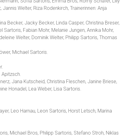
Biermann, Sofia Sartoris, Emma Bros, Romy Schäfer, Lilly
, Jannis Welter, Riza Rodenkirch, Trainerinnen: Anja
ina Becker, Jacky Becker, Linda Casper, Christina Breser,
ael Sartoris, Fabian Mohr, Melanie Jungen, Annika Mohr,
deleine Welter, Dominik Welter, Philipp Sartoris, Thomas
wer, Michael Sartoris.
r.
 Apitzsch.
nerz, Jana Kutscheid, Christina Fleschen, Janine Briese,
ne Honadel, Lea Weber, Lisa Sartoris.
er, Leo Harnau, Leon Sartoris, Horst Letsch, Marina
ris, Michael Bros, Philipp Sartoris, Stefano Stroh, Niklas