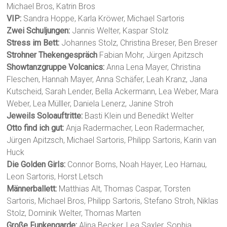
Michael Bros, Katrin Bros
VIP:
Sandra Hoppe, Karla Kröwer, Michael Sartoris
Zwei Schuljungen:
Jannis Welter, Kaspar Stolz
Stress im Bett:
Johannes Stolz, Christina Breser, Ben Breser
Strohner Thekengespräch
Fabian Mohr, Jürgen Apitzsch
Showtanzgruppe Volcanics:
Anna Lena Mayer, Christina
Fleschen, Hannah Mayer, Anna Schäfer, Leah Kranz, Jana
Kutscheid, Sarah Lender, Bella Ackermann, Lea Weber, Mara
Weber, Lea Mülller, Daniela Lenerz, Janine Stroh
Jeweils Soloauftritte:
Basti Klein und Benedikt Welter
Otto find ich gut:
Anja Radermacher, Leon Radermacher,
Jürgen Apitzsch, Michael Sartoris, Philipp Sartoris, Karin van
Huck
Die Golden Girls:
Connor Borns, Noah Hayer, Leo Harnau,
Leon Sartoris, Horst Letsch
Männerballett:
Matthias Alt, Thomas Caspar, Torsten
Sartoris, Michael Bros, Philipp Sartoris, Stefano Stroh, Niklas
Stolz, Dominik Welter, Thomas Marten
Große Funkengarde:
Alina Becker, Lea Saxler, Sophia