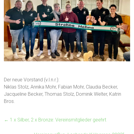
Der neue Vorstand (v.l.n.r.):
Niklas Stolz, Annika Mohr, Fabian Mohr, Claudia Becker,
Jacqueline Becker, Thomas Stolz, Dominik Welter, Katrin
Bros.
←
1 x Silber, 2 x Bronze: Vereinsmitglieder geehrt