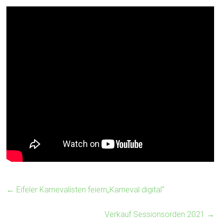
←
Eifeler Karnevalisten feiern„Karneval digital“
Verkauf Sessionsorden 2021
→