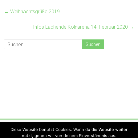
←
Weihnachtsgrüße 2019
Infos Lachende Kölnarena 14. Februar 2020
→
Copyright © 2026
KV Strohna Hohna
. Alle Rechte vorbehalten.
Diese Website benutzt Cookies. Wenn du die Website weiter
Theme:
Accelerate
von ThemeGrill. Präsentiert von
WordPress
.
nutzt, gehen wir von deinem Einverständnis aus.