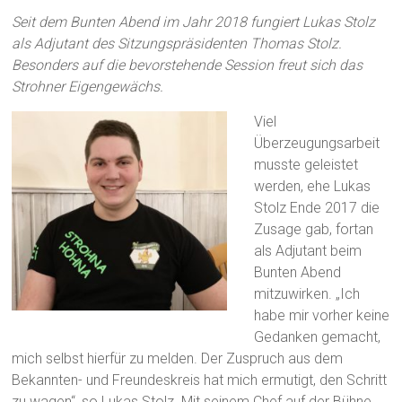
Seit dem Bunten Abend im Jahr 2018 fungiert Lukas Stolz
als Adjutant des Sitzungspräsidenten Thomas Stolz.
Besonders auf die bevorstehende Session freut sich das
Strohner Eigengewächs.
Viel
Überzeugungsarbeit
musste geleistet
werden, ehe Lukas
Stolz Ende 2017 die
Zusage gab, fortan
als Adjutant beim
Bunten Abend
mitzuwirken. „Ich
habe mir vorher keine
Gedanken gemacht,
mich selbst hierfür zu melden. Der Zuspruch aus dem
Bekannten- und Freundeskreis hat mich ermutigt, den Schritt
zu wagen“, so Lukas Stolz. Mit seinem Chef auf der Bühne,