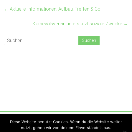
←
Aktuelle Informationen: Aufbau, Treffen & Co.
Karnevalsverein unterstützt soziale Zwecke
→
Copyright © 2026
KV Strohna Hohna
. Alle Rechte vorbehalten.
Diese Website benutzt Cookies. Wenn du die Website weiter
Theme:
Accelerate
von ThemeGrill. Präsentiert von
WordPress
.
nutzt, gehen wir von deinem Einverständnis aus.
Startseite
Aktuelles
Hohna-TV
Newsletter
Social Media
Shop