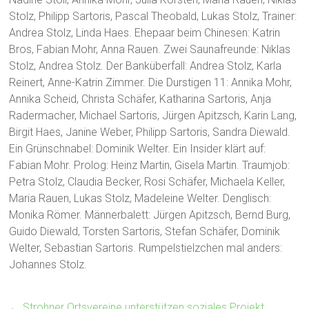
Stolz, Philipp Sartoris, Pascal Theobald, Lukas Stolz, Trainer:
Andrea Stolz, Linda Haes. Ehepaar beim Chinesen: Katrin
Bros, Fabian Mohr, Anna Rauen. Zwei Saunafreunde: Niklas
Stolz, Andrea Stolz. Der Banküberfall: Andrea Stolz, Karla
Reinert, Anne-Katrin Zimmer. Die Durstigen 11: Annika Mohr,
Annika Scheid, Christa Schäfer, Katharina Sartoris, Anja
Radermacher, Michael Sartoris, Jürgen Apitzsch, Karin Lang,
Birgit Haes, Janine Weber, Philipp Sartoris, Sandra Diewald.
Ein Grünschnabel: Dominik Welter. Ein Insider klärt auf:
Fabian Mohr. Prolog: Heinz Martin, Gisela Martin. Traumjob:
Petra Stolz, Claudia Becker, Rosi Schäfer, Michaela Keller,
Maria Rauen, Lukas Stolz, Madeleine Welter. Denglisch:
Monika Römer. Männerbalett: Jürgen Apitzsch, Bernd Burg,
Guido Diewald, Torsten Sartoris, Stefan Schäfer, Dominik
Welter, Sebastian Sartoris. Rumpelstielzchen mal anders:
Johannes Stolz.
←
Strohner Ortsvereine unterstützen soziales Projekt