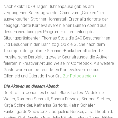
Nach exakt 1079 Tagen Bühnenpause gab es am
vergangenen Samstag wieder Grund zum „Gackern“ im
ausverkauften Strohner Hohnastall. Erstmalig richtete der
neugegründete Karnevalsverein einen Bunten Abend aus,
dessen vierstündiges Programm unter Leitung des
Sitzungspräsidenten Thomas Stolz die 240 Besucherinnen
und Besucher in den Bann zog. Ob die Suche nach dem
Traumjob, der geplante Strohner-Banküberfall oder die
musikalische Darbietung zweier Saunafreunde: die Aktiven
feierten in kreativer Art und Weise ihr Comeback. Als weitere
Gäste waren die befreundeten Karnevalsvereine aus
Gillenfeld und Üdersdorf vor Ort.
Zur Fotogalerie >>
Die Aktiven an diesem Abend:
De Strohna: Johannes Letsch. Black Ladies: Madeleine
Welter, Ramona Schmidt, Sandra Diewald, Simone Steffes,
Katja Schneider, Katharina Sartoris, Katrin Schäfer.
Funkengarde/Showtanz: Jacqueline Becker, Julia Theobald,
Nadine Stoll, Annika Mohr, Julia Körsten, Maria Rauen, Niklas