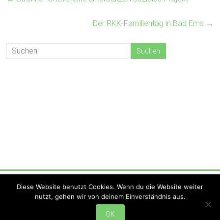
Der RKK-Familientag in Bad Ems
→
Copyright © 2026
KV Strohna Hohna
. Alle Rechte vorbehalten.
Diese Website benutzt Cookies. Wenn du die Website weiter
Theme:
Accelerate
von ThemeGrill. Präsentiert von
WordPress
.
nutzt, gehen wir von deinem Einverständnis aus.
Startseite
Aktuelles
Hohna-TV
Newsletter
Social Media
Shop
Termine
Online-Buchung
Verein
Vorstand
Mitglied werden
Satzung
OK