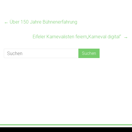
←
Über 150 Jahre Bühnenerfahrung
Eifeler Karnevalisten feiern„Karneval digital“
→
Copyright © 2026
KV Strohna Hohna
. Alle Rechte vorbehalten.