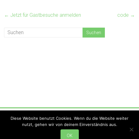
←
Jetzt für Gastbesuche anmelden
code
→
Copyright © 2026
KV Strohna Hohna
. Alle Rechte vorbehalten.
Diese Website benutzt Cookies. Wenn du die Website weiter
Theme:
Accelerate
von ThemeGrill. Präsentiert von
WordPress
.
nutzt, gehen wir von deinem Einverständnis aus.
Startseite
Aktuelles
Hohna-TV
Newsletter
Social Media
Shop
Termine
Online-Buchung
Verein
Vorstand
Mitglied werden
Satzung
OK